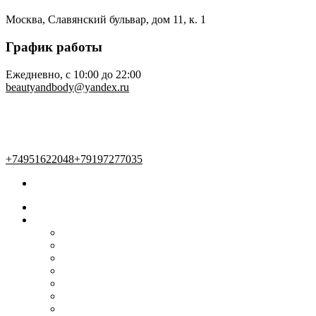
Москва, Славянский бульвар, дом 11, к. 1
График работы
Ежедневно, с 10:00 до 22:00
beautyandbody@yandex.ru
+74951622048
+79197277035
Главная
Наши услуги
Женский зал
Мужской зал
Маникюр и педикюр
Косметология
Массаж
Солярий
Услуги для детей