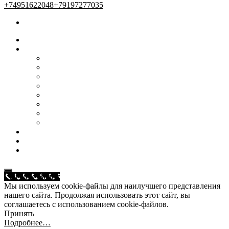
+74951622048
+79197277035
Главная
Наши услуги
Женский зал
Мужской зал
Маникюр и педикюр
Косметология
Массаж
Солярий
Услуги для детей
Эпиляция
Мастера
Акции и предложения
О нас
Call Now Button
Мы используем cookie-файлы для наилучшего представления
нашего сайта. Продолжая использовать этот сайт, вы
соглашаетесь с использованием cookie-файлов.
Принять
Подробнее…