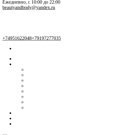
Ежедневно, с 10:00 до 22:00
beautyandbody@yandex.ru
+74951622048
+79197277035
Главная
Наши услуги
Женский зал
Мужской зал
Маникюр и педикюр
Косметология
Массаж
Солярий
Услуги для детей
Эпиляция
Мастера
Акции и предложения
О нас