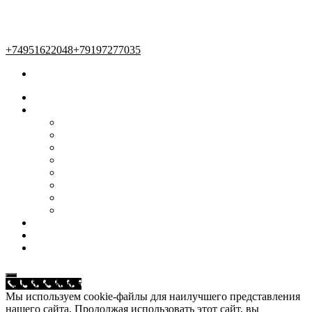
+74951622048
+79197277035
Главная
Наши услуги
Женский зал
Мужской зал
Маникюр и педикюр
Косметология
Массаж
Солярий
Услуги для детей
Эпиляция
Мастера
Акции и предложения
О нас
Call Now Button
Мы используем cookie-файлы для наилучшего представления
нашего сайта. Продолжая использовать этот сайт, вы