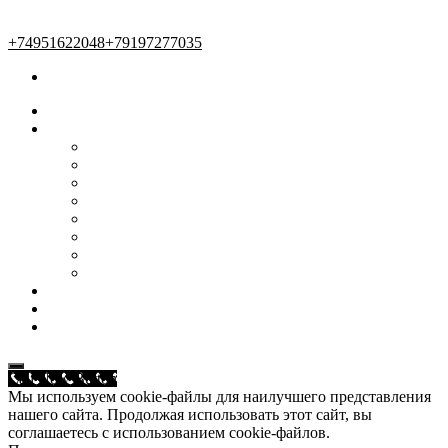
+74951622048
+79197277035
Главная
Наши услуги
Женский зал
Мужской зал
Маникюр и педикюр
Косметология
Массаж
Солярий
Услуги для детей
Эпиляция
Мастера
Акции и предложения
О нас
Call Now Button
Мы используем cookie-файлы для наилучшего представления
нашего сайта. Продолжая использовать этот сайт, вы
соглашаетесь с использованием cookie-файлов.